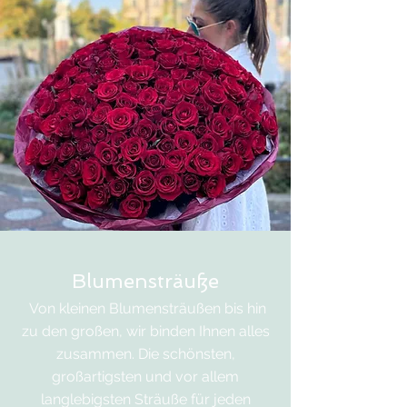
Blumensträuße
Von kleinen Blumensträußen bis hin
zu den großen, wir binden Ihnen alles
zusammen. Die schönsten,
großartigsten und vor allem
langlebigsten Sträuße für jeden