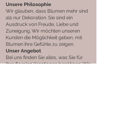
Unsere Philosophie
Wir glauben, dass Blumen mehr sind
als nur Dekoration. Sie sind ein
Ausdruck von Freude, Liebe und
Zuneigung. Wir möchten unseren
Kunden die Möglichkeit geben, mit
Blumen ihre Gefühle zu zeigen.
Unser Angebot
Bei uns finden Sie alles, was Sie für
Ihre floralen Kreationen benötigen. Wir
bieten Ihnen:
Frische Blumensträuße für jeden
Anlass
Topfpflanzen für drinnen und draußen
Schnittblumen in großer Auswahl
Trauerfloristik
Und vieles mehr
Unser Service
Wir bieten Ihnen einen persönlichen
und individuellen Service. Wir beraten